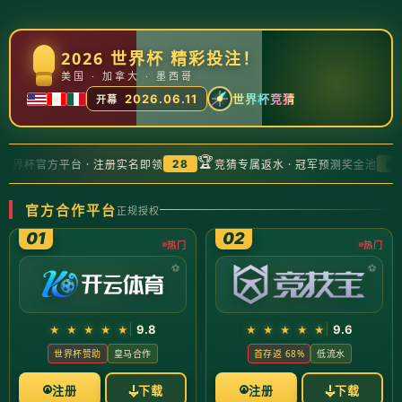
Skip
to
content
北京国安精彩胜利重庆铜梁龙
中超赛季精彩回顾
首页
北京国安精彩胜利重庆铜梁龙 中超赛季精彩回顾