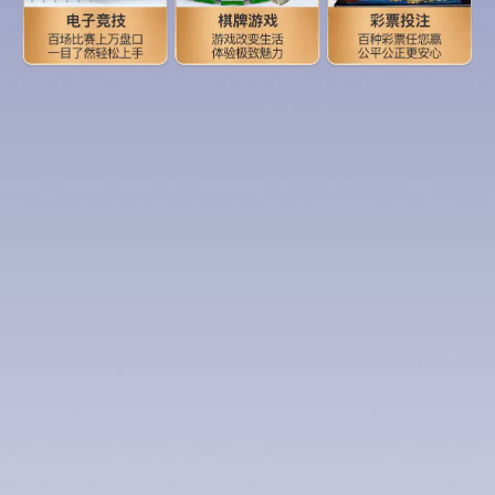
捷克男篮对决美国队世界杯激战在华沙
在华沙举行的男子篮球世界杯上，捷克男篮将迎战强敌美
国队。这场比赛不仅是篮球爱好者的盛事，更是两国篮球
实力的较量。了解赛前分析和球队动态，及时掌握比赛进
展。
Read More