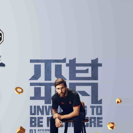
马上联系
上赌球网站
实力分析