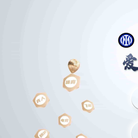
Skip
to
content
美加墨