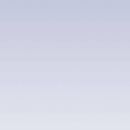
Name
*
Email
*
Website