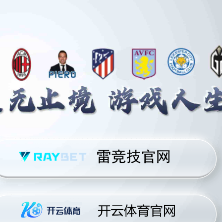
首页
解读线上赌球网站
赛事数据
全景世界杯
聊个球
互动线
杯揭幕战中以20战胜南
首页
墨西哥在世界杯揭幕战中以20战胜南非球迷热情高涨