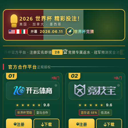
Skip
to
content
三名中国裁判将代表国家出征
2026年世界杯
首页
三名中国裁判将代表国家出征2026年世界杯