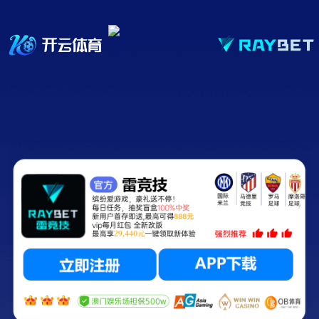
Skip
to
content
四川省城市足球联赛达州队与
南充队激战成平局
首页
四川省城市足球联赛达州队与南充队激战成平局