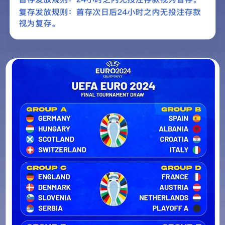
身价飙升的背后
身价的暴涨不仅反映了这位球员在场上的表现，也表明了市场
对年轻潜力股的看重。随着足球市场的不断变化，年轻球员的
身价往往会随着他们的表现而水涨船高。此外，挪威足球在国
际赛场上的崛起，也为这位天才球员增加了更多的关注度。