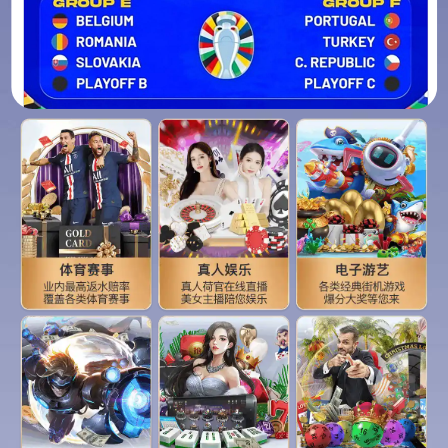
未来展望
对于这位22岁的挪威天才球员而言，未来的发展前景一片光
明。如果能够成功加盟一家英超豪门，不仅可以提升他的职业
生涯，还能为球队带来新的活力。我们期待看到他在更高水平
联赛中的表现，以及他如何帮助球队在各项赛事中争取荣誉。
总之，这位挪威天才球员的身价暴涨，正是年轻球员在现代足
球中受到重视的缩影。英超豪门的争抢将为他提供更多的成长
机会，而球迷们也将期待他在未来赛季中的精彩表现。