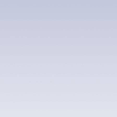
Name
*
Email
*
Website
Save my name, email, and website in this browser for
the next time I comment.