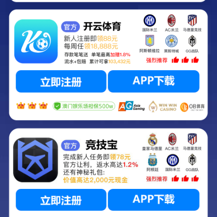
2026-06-08 01:31:12
/asset/images/17808966727770.jpg
随着英超联赛的激烈竞争，各大球队不断寻求引入年轻优秀的
球员，以增强自身的竞争力。最近，22岁的挪威天才球员吸引
了众多英超豪门的目光，其身价也因此暴涨至4000万欧元，引
发了广泛关注。
挪威天才的崛起
这位年轻球员在本菲卡的表现可圈可点，凭借出色的技术和敏