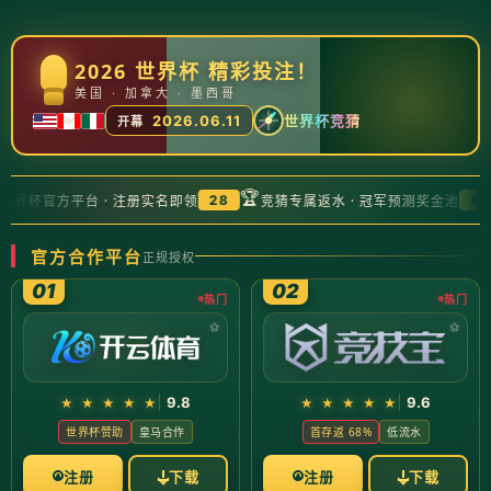
Skip
to
content
姆巴佩或将加盟曼联争夺世界
杯金靴
首页
姆巴佩或将加盟曼联争夺世界杯金靴